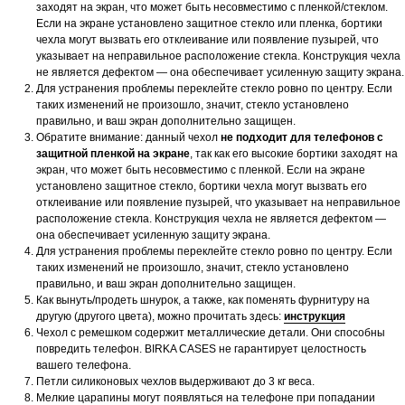
заходят на экран, что может быть несовместимо с пленкой/стеклом.
Если на экране установлено защитное стекло или пленка, бортики
чехла могут вызвать его отклеивание или появление пузырей, что
указывает на неправильное расположение стекла. Конструкция чехла
не является дефектом — она обеспечивает усиленную защиту экрана.
Для устранения проблемы переклейте стекло ровно по центру. Если
таких изменений не произошло, значит, стекло установлено
правильно, и ваш экран дополнительно защищен.
Обратите внимание: данный чехол
не подходит для телефонов с
защитной пленкой на экране
, так как его высокие бортики заходят на
экран, что может быть несовместимо с пленкой. Если на экране
установлено защитное стекло, бортики чехла могут вызвать его
отклеивание или появление пузырей, что указывает на неправильное
расположение стекла. Конструкция чехла не является дефектом —
она обеспечивает усиленную защиту экрана.
Для устранения проблемы переклейте стекло ровно по центру. Если
таких изменений не произошло, значит, стекло установлено
правильно, и ваш экран дополнительно защищен.
Как вынуть/продеть шнурок, а также, как поменять фурнитуру на
другую (другого цвета), можно прочитать здесь:
инструкция
Чехол с ремешком содержит металлические детали. Они способны
повредить телефон. BIRKA CASES не гарантирует целостность
вашего телефона.
Петли силиконовых чехлов выдерживают до 3 кг веса.
Мелкие царапины могут появляться на телефоне при попадании