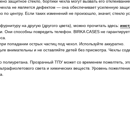
ено защитное стекло, бортики чехла могут вызвать его отклеивание
 чехла не является дефектом — она обеспечивает усиленную защит
 по центру. Если таких изменений не произошло, значит, стекло 
 фурнитуру на другую (другого цвета), можно прочитать здесь:
инст
и. Они способны повредить телефон. BIRKA CASES не гарантирует
са.
ри попадании острых частиц под чехол. Используйте аккуратно.
ьте внимательны и не оставляйте детей без присмотра. Чехлы сод
о полиуретана. Прозрачный ТПУ может со временем пожелтеть, эт
ультрафиолетового света и химических веществ. Уровень пожелтени
а.