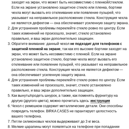
заходят на экран, что может быть несовместимо с пленкой/стеклом.
Если на экране установлено защитное стекло или пленка, бортики
чехла могут вызвать его отклеивание или появление пузырей, что
указывает на неправильное расположение стекла. Конструкция чехла
не является дефектом — она обеспечивает усиленную защиту экрана.
Для устранения проблемы переклейте стекло ровно по центру. Если
таких изменений не произошло, значит, стекло установлено
правильно, и ваш экран дополнительно защищен.
Обратите внимание: данный чехол
не подходит для телефонов с
защитной пленкой на экране
, так как его высокие бортики заходят на
экран, что может быть несовместимо с пленкой. Если на экране
установлено защитное стекло, бортики чехла могут вызвать его
отклеивание или появление пузырей, что указывает на неправильное
расположение стекла. Конструкция чехла не является дефектом —
она обеспечивает усиленную защиту экрана.
Для устранения проблемы переклейте стекло ровно по центру. Если
таких изменений не произошло, значит, стекло установлено
правильно, и ваш экран дополнительно защищен.
Как вынуть/продеть шнурок, а также, как поменять фурнитуру на
другую (другого цвета), можно прочитать здесь:
инструкция
Чехол с ремешком содержит металлические детали. Они способны
повредить телефон. BIRKA CASES не гарантирует целостность
вашего телефона.
Петли силиконовых чехлов выдерживают до 3 кг веса.
Мелкие царапины могут появляться на телефоне при попадании