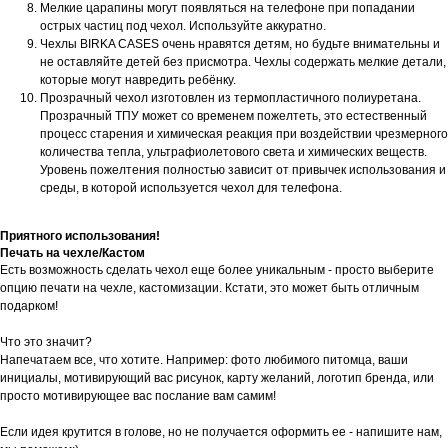
Мелкие царапины могут появляться на телефоне при попадании
острых частиц под чехол. Используйте аккуратно.
Чехлы BIRKA CASES очень нравятся детям, но будьте внимательны и
не оставляйте детей без присмотра. Чехлы содержать мелкие детали,
которые могут навредить ребёнку.
Прозрачный чехол изготовлен из термопластичного полиуретана.
Прозрачный ТПУ может со временем пожелтеть, это естественный
процесс старения и химическая реакция при воздействии чрезмерного
количества тепла, ультрафиолетового света и химических веществ.
Уровень пожелтения полностью зависит от привычек использования и
среды, в которой используется чехол для телефона.
Приятного использования!
Печать на чехле/Кастом
Есть возможность сделать чехол еще более уникальным - просто выберите
опцию печати на чехле, кастомизации. Кстати, это может быть отличным
подарком!
Что это значит?
Напечатаем все, что хотите. Например: фото любимого питомца, ваши
инициалы, мотивирующий вас рисунок, карту желаний, логотип бренда, или
просто мотивирующее вас послание вам самим!
Если идея крутится в голове, но не получается оформить ее - напишите нам,