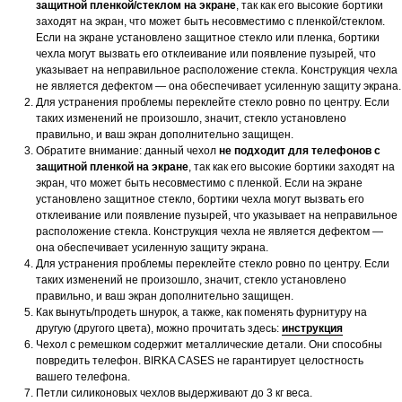
защитной пленкой/стеклом на экране
, так как его высокие бортики
заходят на экран, что может быть несовместимо с пленкой/стеклом.
Если на экране установлено защитное стекло или пленка, бортики
чехла могут вызвать его отклеивание или появление пузырей, что
указывает на неправильное расположение стекла. Конструкция чехла
не является дефектом — она обеспечивает усиленную защиту экрана.
Для устранения проблемы переклейте стекло ровно по центру. Если
таких изменений не произошло, значит, стекло установлено
правильно, и ваш экран дополнительно защищен.
Обратите внимание: данный чехол
не подходит для телефонов с
защитной пленкой на экране
, так как его высокие бортики заходят на
экран, что может быть несовместимо с пленкой. Если на экране
установлено защитное стекло, бортики чехла могут вызвать его
отклеивание или появление пузырей, что указывает на неправильное
расположение стекла. Конструкция чехла не является дефектом —
она обеспечивает усиленную защиту экрана.
Для устранения проблемы переклейте стекло ровно по центру. Если
таких изменений не произошло, значит, стекло установлено
правильно, и ваш экран дополнительно защищен.
Как вынуть/продеть шнурок, а также, как поменять фурнитуру на
другую (другого цвета), можно прочитать здесь:
инструкция
Чехол с ремешком содержит металлические детали. Они способны
повредить телефон. BIRKA CASES не гарантирует целостность
вашего телефона.
Петли силиконовых чехлов выдерживают до 3 кг веса.