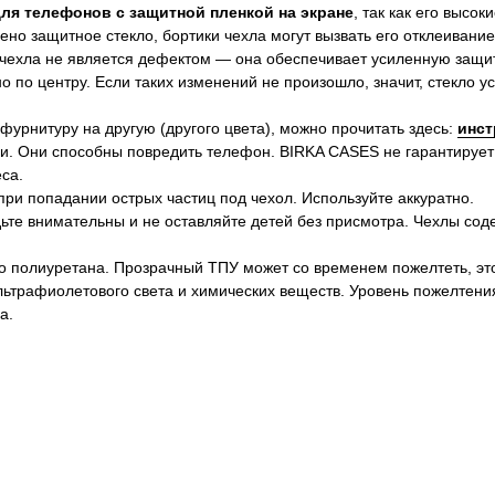
для телефонов с защитной пленкой на экране
, так как его высок
ено защитное стекло, бортики чехла могут вызвать его отклеивание
 чехла не является дефектом — она обеспечивает усиленную защит
 по центру. Если таких изменений не произошло, значит, стекло 
 фурнитуру на другую (другого цвета), можно прочитать здесь:
инст
и. Они способны повредить телефон. BIRKA CASES не гарантирует
са.
ри попадании острых частиц под чехол. Используйте аккуратно.
ьте внимательны и не оставляйте детей без присмотра. Чехлы сод
о полиуретана. Прозрачный ТПУ может со временем пожелтеть, эт
ультрафиолетового света и химических веществ. Уровень пожелтени
а.