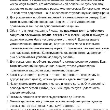
чехла могут вызвать его отклеивание или появление пузырей, что
указывает на неправильное расположение стекла. Конструкция чехла
не является дефектом — она обеспечивает усиленную защиту экрана.
Для устранения проблемы переклейте стекло ровно по центру. Если
таких изменений не произошло, значит, стекло установлено
правильно, и ваш экран дополнительно защищен.
Обратите внимание: данный чехол
не подходит для телефонов с
защитной пленкой на экране
, так как его высокие бортики заходят на
экран, что может быть несовместимо с пленкой. Если на экране
установлено защитное стекло, бортики чехла могут вызвать его
отклеивание или появление пузырей, что указывает на неправильное
расположение стекла. Конструкция чехла не является дефектом —
она обеспечивает усиленную защиту экрана.
Для устранения проблемы переклейте стекло ровно по центру. Если
таких изменений не произошло, значит, стекло установлено
правильно, и ваш экран дополнительно защищен.
Как вынуть/продеть шнурок, а также, как поменять фурнитуру на
другую (другого цвета), можно прочитать здесь:
инструкция
Чехол с ремешком содержит металлические детали. Они способны
повредить телефон. BIRKA CASES не гарантирует целостность
вашего телефона.
Петли силиконовых чехлов выдерживают до 3 кг веса.
Мелкие царапины могут появляться на телефоне при попадании
острых частиц под чехол. Используйте аккуратно.