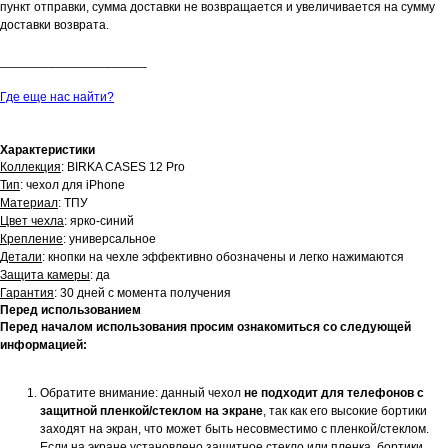
пункт отправки, сумма доставки не возвращается и увеличивается на сумму
доставки возврата.
_____________________
Где еще нас найти?
Характеристики
Коллекция
: BIRKA CASES 12 Pro
Тип
: чехол для iPhone
Материал
: ТПУ
Цвет чехла
: ярко-синий
Крепление
: универсальное
Детали
: кнопки на чехле эффективно обозначены и легко нажимаются
Защита камеры
: да
Гарантия
: 30 дней с момента получения
Перед использованием
Перед началом использования просим ознакомиться со следующей
информацией:
Обратите внимание: данный чехол
не подходит для телефонов с
защитной пленкой/стеклом на экране
, так как его высокие бортики
заходят на экран, что может быть несовместимо с пленкой/стеклом.
Если на экране установлено защитное стекло или пленка, бортики