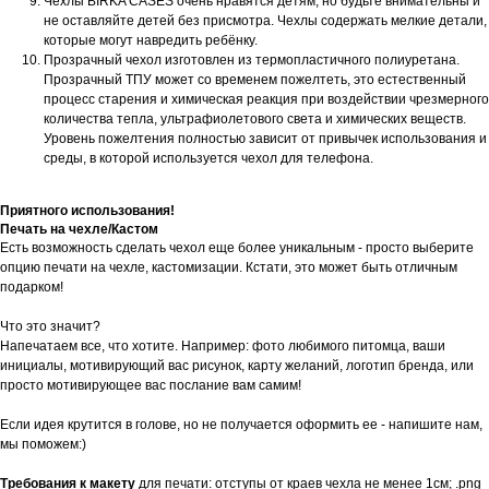
Чехлы BIRKA CASES очень нравятся детям, но будьте внимательны и
не оставляйте детей без присмотра. Чехлы содержать мелкие детали,
которые могут навредить ребёнку.
Прозрачный чехол изготовлен из термопластичного полиуретана.
Прозрачный ТПУ может со временем пожелтеть, это естественный
процесс старения и химическая реакция при воздействии чрезмерного
количества тепла, ультрафиолетового света и химических веществ.
Уровень пожелтения полностью зависит от привычек использования и
среды, в которой используется чехол для телефона.
Приятного использования!
Печать на чехле/Кастом
Есть возможность сделать чехол еще более уникальным - просто выберите
опцию печати на чехле, кастомизации. Кстати, это может быть отличным
подарком!
Что это значит?
Напечатаем все, что хотите. Например: фото любимого питомца, ваши
инициалы, мотивирующий вас рисунок, карту желаний, логотип бренда, или
просто мотивирующее вас послание вам самим!
Если идея крутится в голове, но не получается оформить ее - напишите нам,
мы поможем:)
Требования к макету
для печати: отступы от краев чехла не менее 1см; .png