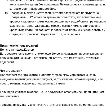
Чехлы BIRKA CASES очень нравятся детям, но будьте внимательны и
не оставляйте детей без присмотра. Чехлы содержать мелкие детали,
которые могут навредить ребёнку.
Прозрачный чехол изготовлен из термопластичного полиуретана.
Прозрачный ТПУ может со временем пожелтеть, это естественный
процесс старения и химическая реакция при воздействии чрезмерного
количества тепла, ультрафиолетового света и химических веществ.
Уровень пожелтения полностью зависит от привычек использования и
среды, в которой используется чехол для телефона.
Приятного использования!
Печать на чехле/Кастом
Есть возможность сделать чехол еще более уникальным - просто выберите
опцию печати на чехле, кастомизации. Кстати, это может быть отличным
подарком!
Что это значит?
Напечатаем все, что хотите. Например: фото любимого питомца, ваши
инициалы, мотивирующий вас рисунок, карту желаний, логотип бренда, или
просто мотивирующее вас послание вам самим!
Если идея крутится в голове, но не получается оформить ее - напишите нам,
мы поможем:)
Требования к макету
для печати: отступы от краев чехла не менее 1см; .png