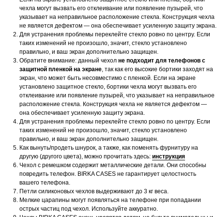
чехла могут вызвать его отклеивание или появление пузырей, что
указывает на неправильное расположение стекла. Конструкция чехла
не является дефектом — она обеспечивает усиленную защиту экрана.
Для устранения проблемы переклейте стекло ровно по центру. Если
таких изменений не произошло, значит, стекло установлено
правильно, и ваш экран дополнительно защищен.
Обратите внимание: данный чехол
не подходит для телефонов с
защитной пленкой на экране
, так как его высокие бортики заходят на
экран, что может быть несовместимо с пленкой. Если на экране
установлено защитное стекло, бортики чехла могут вызвать его
отклеивание или появление пузырей, что указывает на неправильное
расположение стекла. Конструкция чехла не является дефектом —
она обеспечивает усиленную защиту экрана.
Для устранения проблемы переклейте стекло ровно по центру. Если
таких изменений не произошло, значит, стекло установлено
правильно, и ваш экран дополнительно защищен.
Как вынуть/продеть шнурок, а также, как поменять фурнитуру на
другую (другого цвета), можно прочитать здесь:
инструкция
Чехол с ремешком содержит металлические детали. Они способны
повредить телефон. BIRKA CASES не гарантирует целостность
вашего телефона.
Петли силиконовых чехлов выдерживают до 3 кг веса.
Мелкие царапины могут появляться на телефоне при попадании
острых частиц под чехол. Используйте аккуратно.