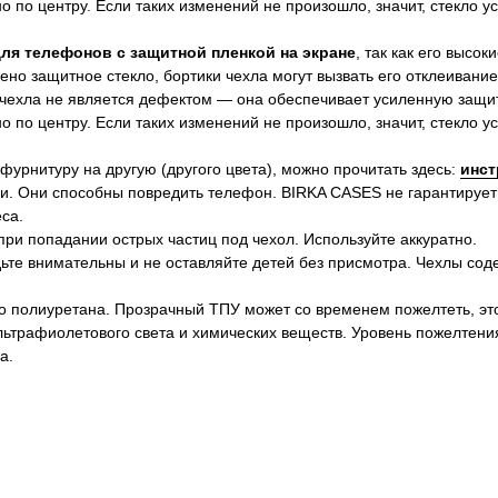
 по центру. Если таких изменений не произошло, значит, стекло 
для телефонов с защитной пленкой на экране
, так как его высок
ено защитное стекло, бортики чехла могут вызвать его отклеивание
 чехла не является дефектом — она обеспечивает усиленную защит
 по центру. Если таких изменений не произошло, значит, стекло 
 фурнитуру на другую (другого цвета), можно прочитать здесь:
инст
и. Они способны повредить телефон. BIRKA CASES не гарантирует
са.
ри попадании острых частиц под чехол. Используйте аккуратно.
ьте внимательны и не оставляйте детей без присмотра. Чехлы сод
о полиуретана. Прозрачный ТПУ может со временем пожелтеть, эт
ультрафиолетового света и химических веществ. Уровень пожелтени
а.