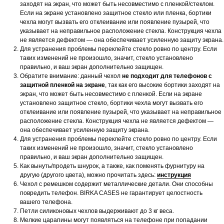
заходят на экран, что может быть несовместимо с пленкой/стеклом.
Если на экране установлено защитное стекло или пленка, бортики
чехла могут вызвать его отклеивание или появление пузырей, что
указывает на неправильное расположение стекла. Конструкция чехла
не является дефектом — она обеспечивает усиленную защиту экрана.
Для устранения проблемы переклейте стекло ровно по центру. Если
таких изменений не произошло, значит, стекло установлено
правильно, и ваш экран дополнительно защищен.
Обратите внимание: данный чехол
не подходит для телефонов с
защитной пленкой на экране
, так как его высокие бортики заходят на
экран, что может быть несовместимо с пленкой. Если на экране
установлено защитное стекло, бортики чехла могут вызвать его
отклеивание или появление пузырей, что указывает на неправильное
расположение стекла. Конструкция чехла не является дефектом —
она обеспечивает усиленную защиту экрана.
Для устранения проблемы переклейте стекло ровно по центру. Если
таких изменений не произошло, значит, стекло установлено
правильно, и ваш экран дополнительно защищен.
Как вынуть/продеть шнурок, а также, как поменять фурнитуру на
другую (другого цвета), можно прочитать здесь:
инструкция
Чехол с ремешком содержит металлические детали. Они способны
повредить телефон. BIRKA CASES не гарантирует целостность
вашего телефона.
Петли силиконовых чехлов выдерживают до 3 кг веса.
Мелкие царапины могут появляться на телефоне при попадании