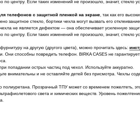
 по центру. Если таких изменений не произошло, значит, стекло 
для телефонов с защитной пленкой на экране
, так как его высок
ено защитное стекло, бортики чехла могут вызвать его отклеивание
 чехла не является дефектом — она обеспечивает усиленную защит
 по центру. Если таких изменений не произошло, значит, стекло 
 фурнитуру на другую (другого цвета), можно прочитать здесь:
инст
и. Они способны повредить телефон. BIRKA CASES не гарантирует
са.
ри попадании острых частиц под чехол. Используйте аккуратно.
ьте внимательны и не оставляйте детей без присмотра. Чехлы сод
о полиуретана. Прозрачный ТПУ может со временем пожелтеть, эт
ультрафиолетового света и химических веществ. Уровень пожелтени
а.