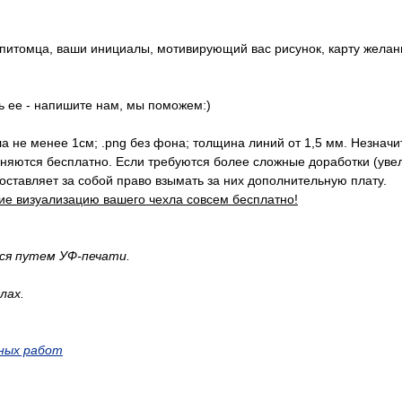
 питомца, ваши инициалы, мотивирующий вас рисунок, карту желан
ть ее - напишите нам, мы поможем:)
хла не менее 1см; .png без фона; толщина линий от 1,5 мм. Незнач
лняются бесплатно. Если требуются более сложные доработки (у
оставляет за собой право взымать за них дополнительную плату.
ие визуализацию вашего чехла совсем бесплатно!
тся путем УФ-печати.
лах.
ных работ