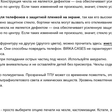
 Конструкция чехла не является дефектом — она обеспечивает ус
 по центру. Если таких изменений не произошло, значит, стекло 
для телефонов с защитной пленкой на экране
, так как его высок
ено защитное стекло, бортики чехла могут вызвать его отклеивание
 чехла не является дефектом — она обеспечивает усиленную защит
 по центру. Если таких изменений не произошло, значит, стекло 
 фурнитуру на другую (другого цвета), можно прочитать здесь:
инст
и. Они способны повредить телефон. BIRKA CASES не гарантирует
са.
ри попадании острых частиц под чехол. Используйте аккуратно.
ьте внимательны и не оставляйте детей без присмотра. Чехлы сод
о полиуретана. Прозрачный ТПУ может со временем пожелтеть, эт
ультрафиолетового света и химических веществ. Уровень пожелтени
а.
- просто выберите опцию печати на чехле, кастомизации. Кстати, 