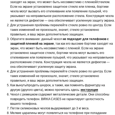
заходят на экран, что может быть несовместимо с пленкой/стеклом.
Если на экране установлено защитное стекло или пленка, бортики
чехла могут вызвать его отклеивание или появление пузырей, что
указывает на неправильное расположение стекла. Конструкция чехла
не является дефектом — она обеспечивает усиленную защиту экрана.
Для устранения проблемы переклейте стекло ровно по центру. Если
таких изменений не произошло, значит, стекло установлено
правильно, и ваш экран дополнительно защищен.
Обратите внимание: данный чехол
не подходит для телефонов с
защитной пленкой на экране
, так как его высокие бортики заходят на
экран, что может быть несовместимо с пленкой. Если на экране
установлено защитное стекло, бортики чехла могут вызвать его
отклеивание или появление пузырей, что указывает на неправильное
расположение стекла. Конструкция чехла не является дефектом —
она обеспечивает усиленную защиту экрана.
Для устранения проблемы переклейте стекло ровно по центру. Если
таких изменений не произошло, значит, стекло установлено
правильно, и ваш экран дополнительно защищен.
Как вынуть/продеть шнурок, а также, как поменять фурнитуру на
другую (другого цвета), можно прочитать здесь:
инструкция
Чехол с ремешком содержит металлические детали. Они способны
повредить телефон. BIRKA CASES не гарантирует целостность
вашего телефона.
Петли силиконовых чехлов выдерживают до 3 кг веса.
Мелкие царапины могут появляться на телефоне при попадании