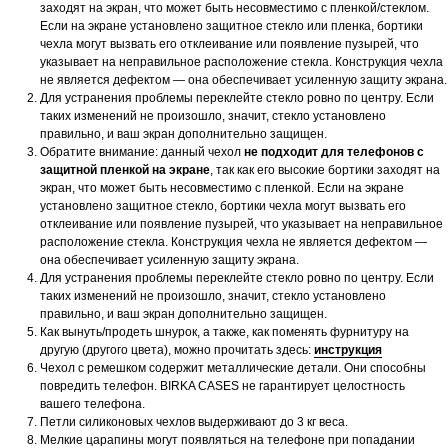
заходят на экран, что может быть несовместимо с пленкой/стеклом.
Если на экране установлено защитное стекло или пленка, бортики
чехла могут вызвать его отклеивание или появление пузырей, что
указывает на неправильное расположение стекла. Конструкция чехла
не является дефектом — она обеспечивает усиленную защиту экрана.
Для устранения проблемы переклейте стекло ровно по центру. Если
таких изменений не произошло, значит, стекло установлено
правильно, и ваш экран дополнительно защищен.
Обратите внимание: данный чехол
не подходит для телефонов с
защитной пленкой на экране
, так как его высокие бортики заходят на
экран, что может быть несовместимо с пленкой. Если на экране
установлено защитное стекло, бортики чехла могут вызвать его
отклеивание или появление пузырей, что указывает на неправильное
расположение стекла. Конструкция чехла не является дефектом —
она обеспечивает усиленную защиту экрана.
Для устранения проблемы переклейте стекло ровно по центру. Если
таких изменений не произошло, значит, стекло установлено
правильно, и ваш экран дополнительно защищен.
Как вынуть/продеть шнурок, а также, как поменять фурнитуру на
другую (другого цвета), можно прочитать здесь:
инструкция
Чехол с ремешком содержит металлические детали. Они способны
повредить телефон. BIRKA CASES не гарантирует целостность
вашего телефона.
Петли силиконовых чехлов выдерживают до 3 кг веса.
Мелкие царапины могут появляться на телефоне при попадании