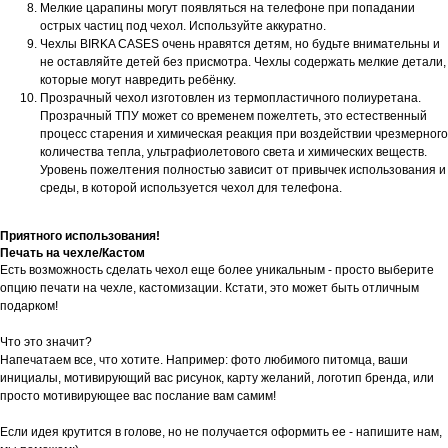
Мелкие царапины могут появляться на телефоне при попадании
острых частиц под чехол. Используйте аккуратно.
Чехлы BIRKA CASES очень нравятся детям, но будьте внимательны и
не оставляйте детей без присмотра. Чехлы содержать мелкие детали,
которые могут навредить ребёнку.
Прозрачный чехол изготовлен из термопластичного полиуретана.
Прозрачный ТПУ может со временем пожелтеть, это естественный
процесс старения и химическая реакция при воздействии чрезмерного
количества тепла, ультрафиолетового света и химических веществ.
Уровень пожелтения полностью зависит от привычек использования и
среды, в которой используется чехол для телефона.
Приятного использования!
Печать на чехле/Кастом
Есть возможность сделать чехол еще более уникальным - просто выберите
опцию печати на чехле, кастомизации. Кстати, это может быть отличным
подарком!
Что это значит?
Напечатаем все, что хотите. Например: фото любимого питомца, ваши
инициалы, мотивирующий вас рисунок, карту желаний, логотип бренда, или
просто мотивирующее вас послание вам самим!
Если идея крутится в голове, но не получается оформить ее - напишите нам,