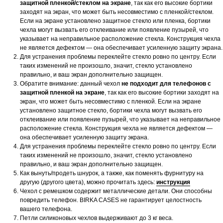
защитной пленкой/стеклом на экране
, так как его высокие бортики
заходят на экран, что может быть несовместимо с пленкой/стеклом.
Если на экране установлено защитное стекло или пленка, бортики
чехла могут вызвать его отклеивание или появление пузырей, что
указывает на неправильное расположение стекла. Конструкция чехла
не является дефектом — она обеспечивает усиленную защиту экрана.
Для устранения проблемы переклейте стекло ровно по центру. Если
таких изменений не произошло, значит, стекло установлено
правильно, и ваш экран дополнительно защищен.
Обратите внимание: данный чехол
не подходит для телефонов с
защитной пленкой на экране
, так как его высокие бортики заходят на
экран, что может быть несовместимо с пленкой. Если на экране
установлено защитное стекло, бортики чехла могут вызвать его
отклеивание или появление пузырей, что указывает на неправильное
расположение стекла. Конструкция чехла не является дефектом —
она обеспечивает усиленную защиту экрана.
Для устранения проблемы переклейте стекло ровно по центру. Если
таких изменений не произошло, значит, стекло установлено
правильно, и ваш экран дополнительно защищен.
Как вынуть/продеть шнурок, а также, как поменять фурнитуру на
другую (другого цвета), можно прочитать здесь:
инструкция
Чехол с ремешком содержит металлические детали. Они способны
повредить телефон. BIRKA CASES не гарантирует целостность
вашего телефона.
Петли силиконовых чехлов выдерживают до 3 кг веса.