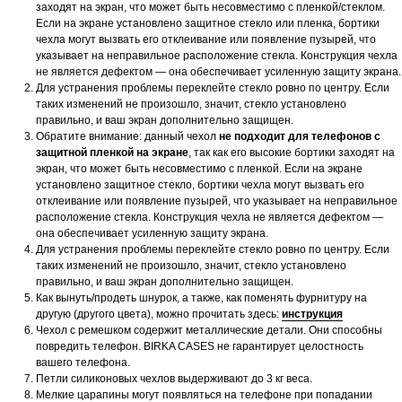
заходят на экран, что может быть несовместимо с пленкой/стеклом.
Если на экране установлено защитное стекло или пленка, бортики
чехла могут вызвать его отклеивание или появление пузырей, что
указывает на неправильное расположение стекла. Конструкция чехла
не является дефектом — она обеспечивает усиленную защиту экрана.
Для устранения проблемы переклейте стекло ровно по центру. Если
таких изменений не произошло, значит, стекло установлено
правильно, и ваш экран дополнительно защищен.
Обратите внимание: данный чехол
не подходит для телефонов с
защитной пленкой на экране
, так как его высокие бортики заходят на
экран, что может быть несовместимо с пленкой. Если на экране
установлено защитное стекло, бортики чехла могут вызвать его
отклеивание или появление пузырей, что указывает на неправильное
расположение стекла. Конструкция чехла не является дефектом —
она обеспечивает усиленную защиту экрана.
Для устранения проблемы переклейте стекло ровно по центру. Если
таких изменений не произошло, значит, стекло установлено
правильно, и ваш экран дополнительно защищен.
Как вынуть/продеть шнурок, а также, как поменять фурнитуру на
другую (другого цвета), можно прочитать здесь:
инструкция
Чехол с ремешком содержит металлические детали. Они способны
повредить телефон. BIRKA CASES не гарантирует целостность
вашего телефона.
Петли силиконовых чехлов выдерживают до 3 кг веса.
Мелкие царапины могут появляться на телефоне при попадании