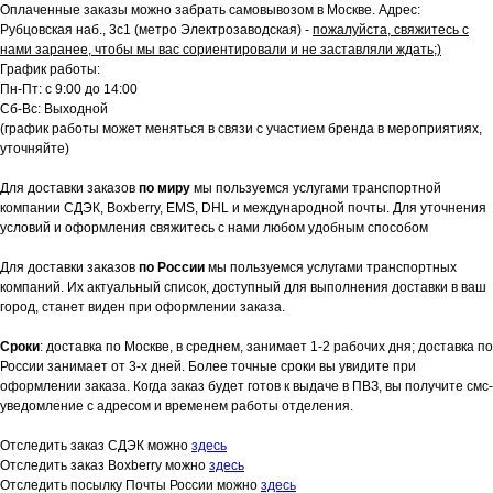
Оплаченные заказы можно забрать самовывозом в Москве. Адрес:
Рубцовская наб., 3с1 (метро Электрозаводская) -
пожалуйста, свяжитесь с
нами заранее, чтобы мы вас сориентировали и не заставляли ждать;)
График работы:
Пн-Пт: с 9:00 до 14:00
Сб-Вс: Выходной
(график работы может меняться в связи с участием бренда в мероприятиях,
уточняйте)
Для доставки заказов
по миру
мы пользуемся услугами транспортной
компании СДЭК, Boxberry, EMS, DHL и международной почты. Для уточнения
условий и оформления свяжитесь с нами любом удобным способом
Для доставки заказов
по России
мы пользуемся услугами транспортных
компаний. Их актуальный список, доступный для выполнения доставки в ваш
город, станет виден при оформлении заказа.
Сроки
: доставка по Москве, в среднем, занимает 1-2 рабочих дня; доставка по
России занимает от 3-х дней. Более точные сроки вы увидите при
оформлении заказа. Когда заказ будет готов к выдаче в ПВЗ, вы получите смс-
уведомление с адресом и временем работы отделения.
Отследить заказ СДЭК можно
здесь
Отследить заказ Boxberry можно
здесь
Отследить посылку Почты России можно
здесь