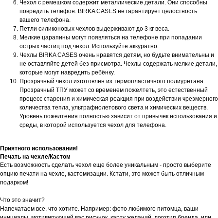
Чехол с ремешком содержит металлические детали. Они способны
повредить телефон. BIRKA CASES не гарантирует целостность
вашего телефона.
Петли силиконовых чехлов выдерживают до 3 кг веса.
Мелкие царапины могут появляться на телефоне при попадании
острых частиц под чехол. Используйте аккуратно.
Чехлы BIRKA CASES очень нравятся детям, но будьте внимательны и
не оставляйте детей без присмотра. Чехлы содержать мелкие детали,
которые могут навредить ребёнку.
Прозрачный чехол изготовлен из термопластичного полиуретана.
Прозрачный ТПУ может со временем пожелтеть, это естественный
процесс старения и химическая реакция при воздействии чрезмерного
количества тепла, ультрафиолетового света и химических веществ.
Уровень пожелтения полностью зависит от привычек использования и
среды, в которой используется чехол для телефона.
Приятного использования!
Печать на чехле/Кастом
Есть возможность сделать чехол еще более уникальным - просто выберите
опцию печати на чехле, кастомизации. Кстати, это может быть отличным
подарком!
Что это значит?
Напечатаем все, что хотите. Например: фото любимого питомца, ваши
инициалы, мотивирующий вас рисунок, карту желаний, логотип бренда, или