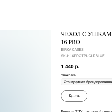
ЧЕХОЛ С УШКАМ
16 PRO
BIRKA CASES
SKU:
16PROTPUСLRBLUE
1 440
р.
Упаковка
Купить
Чехол из ТПУ прозрачный синего