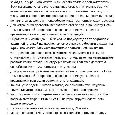
заходят на экран, что может быть несовместимо с пленкой/стеклом.
Если на экране установлено защитное стекло или пленка, бортики
чехла могут вызвать его отклеивание или появление пузырей, что
указывает на неправильное расположение стекла. Конструкция чехла
не является дефектом — она обеспечивает усиленную защиту экрана.
Для устранения проблемы переклейте стекло ровно по центру. Если
таких изменений не произошло, значит, стекло установлено
правильно, и ваш экран дополнительно защищен.
Обратите внимание: данный чехол
не подходит для телефонов с
защитной пленкой на экране
, так как его высокие бортики заходят на
экран, что может быть несовместимо с пленкой. Если на экране
установлено защитное стекло, бортики чехла могут вызвать его
отклеивание или появление пузырей, что указывает на неправильное
расположение стекла. Конструкция чехла не является дефектом —
она обеспечивает усиленную защиту экрана.
Для устранения проблемы переклейте стекло ровно по центру. Если
таких изменений не произошло, значит, стекло установлено
правильно, и ваш экран дополнительно защищен.
Как вынуть/продеть шнурок, а также, как поменять фурнитуру на
другую (другого цвета), можно прочитать здесь:
инструкция
Чехол с ремешком содержит металлические детали. Они способны
повредить телефон. BIRKA CASES не гарантирует целостность
вашего телефона.
Петли силиконовых чехлов выдерживают до 3 кг веса.
Мелкие царапины могут появляться на телефоне при попадании