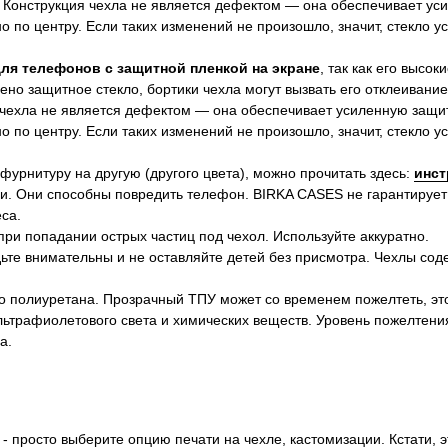
 Конструкция чехла не является дефектом — она обеспечивает ус
 по центру. Если таких изменений не произошло, значит, стекло 
для телефонов с защитной пленкой на экране
, так как его высок
ено защитное стекло, бортики чехла могут вызвать его отклеивание
 чехла не является дефектом — она обеспечивает усиленную защит
 по центру. Если таких изменений не произошло, значит, стекло 
 фурнитуру на другую (другого цвета), можно прочитать здесь:
инст
и. Они способны повредить телефон. BIRKA CASES не гарантирует
са.
ри попадании острых частиц под чехол. Используйте аккуратно.
ьте внимательны и не оставляйте детей без присмотра. Чехлы сод
о полиуретана. Прозрачный ТПУ может со временем пожелтеть, эт
ультрафиолетового света и химических веществ. Уровень пожелтени
а.
- просто выберите опцию печати на чехле, кастомизации. Кстати, 