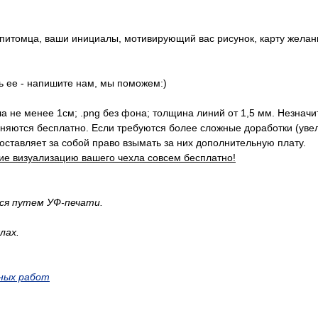
 питомца, ваши инициалы, мотивирующий вас рисунок, карту желан
ть ее - напишите нам, мы поможем:)
хла не менее 1см; .png без фона; толщина линий от 1,5 мм. Незнач
лняются бесплатно. Если требуются более сложные доработки (у
оставляет за собой право взымать за них дополнительную плату.
ие визуализацию вашего чехла совсем бесплатно!
тся путем УФ-печати.
лах.
ных работ