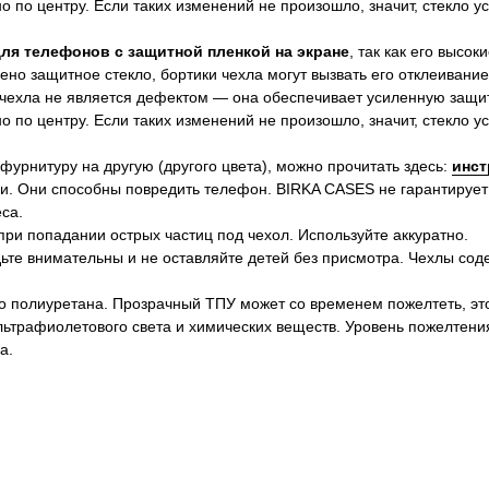
 по центру. Если таких изменений не произошло, значит, стекло 
для телефонов с защитной пленкой на экране
, так как его высок
ено защитное стекло, бортики чехла могут вызвать его отклеивание
 чехла не является дефектом — она обеспечивает усиленную защит
 по центру. Если таких изменений не произошло, значит, стекло 
 фурнитуру на другую (другого цвета), можно прочитать здесь:
инст
и. Они способны повредить телефон. BIRKA CASES не гарантирует
са.
ри попадании острых частиц под чехол. Используйте аккуратно.
ьте внимательны и не оставляйте детей без присмотра. Чехлы сод
о полиуретана. Прозрачный ТПУ может со временем пожелтеть, эт
ультрафиолетового света и химических веществ. Уровень пожелтени
а.