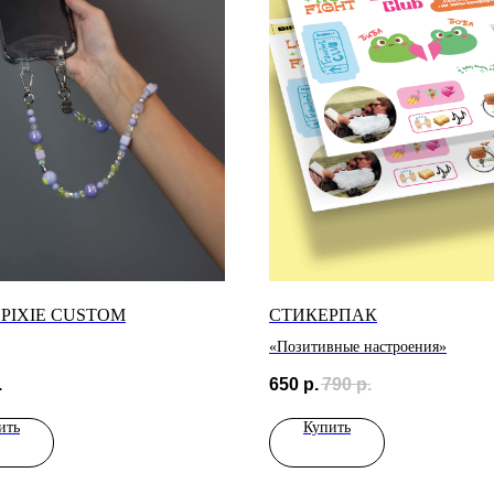
 PIXIE CUSTOM
СТИКЕРПАК
«Позитивные настроения»
.
650
р.
790
р.
ить
Купить