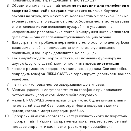
правильно, и ваш экран дополнительно защищен.
Обратите внимание: данный чехол
не подходит для телефонов с
защитной пленкой на экране
, так как его высокие бортики
заходят на экран, что может быть несовместимо с пленкой. Если на
экране установлено защитное стекло, бортики чехла могут вызвать
его отклеивание или появление пузырей, что указывает на
неправильное расположение стекла. Конструкция чехла не является
дефектом — она обеспечивает усиленную защиту экрана.
Для устранения проблемы переклейте стекло ровно по центру. Если
таких изменений не произошло, значит, стекло установлено
правильно, и ваш экран дополнительно защищен.
Как вынуть/продеть шнурок, а также, как поменять фурнитуру на
другую (другого цвета), можно прочитать здесь:
инструкция
Чехол с ремешком содержит металлические детали. Они способны
повредить телефон. BIRKA CASES не гарантирует целостность вашего
телефона.
Петли силиконовых чехлов выдерживают до 3 кг веса.
Мелкие царапины могут появляться на телефоне при попадании
острых частиц под чехол. Используйте аккуратно.
Чехлы BIRKA CASES очень нравятся детям, но будьте внимательны и
не оставляйте детей без присмотра. Чехлы содержать мелкие
детали, которые могут навредить ребёнку.
Прозрачный чехол изготовлен из термопластичного полиуретана.
Прозрачный ТПУ может со временем пожелтеть, это естественный
процесс старения и химическая реакция при воздействии