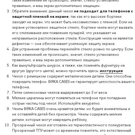
таких изменений не произошло, значит, стекло установлено
правильно, и ваш экран дополнительно защищен.
Обратите внимание: данный чехол
не подходит для телефонов с
защитной пленкой на экране
, так как его высокие бортики
заходят на экран, что может быть несовместимо с пленкой. Если на
экране установлено защитное стекло, бортики чехла могут вызвать
его отклеивание или появление пузырей, что указывает на
неправильное расположение стекла. Конструкция чехла не является
дефектом — она обеспечивает усиленную защиту экрана.
Для устранения проблемы переклейте стекло ровно по центру. Если
таких изменений не произошло, значит, стекло установлено
правильно, и ваш экран дополнительно защищен.
Как вынуть/продеть шнурок, а также, как поменять фурнитуру на
другую (другого цвета), можно прочитать здесь:
инструкция
Чехол с ремешком содержит металлические детали. Они способны
повредить телефон. BIRKA CASES не гарантирует целостность вашего
телефона.
Петли силиконовых чехлов выдерживают до 3 кг веса.
Мелкие царапины могут появляться на телефоне при попадании
острых частиц под чехол. Используйте аккуратно.
Чехлы BIRKA CASES очень нравятся детям, но будьте внимательны и
не оставляйте детей без присмотра. Чехлы содержать мелкие
детали, которые могут навредить ребёнку.
Прозрачный чехол изготовлен из термопластичного полиуретана.
Прозрачный ТПУ может со временем пожелтеть, это естественный