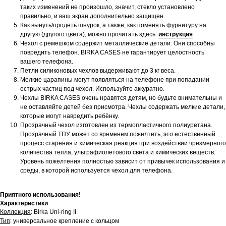
таких изменений не произошло, значит, стекло установлено
правильно, и ваш экран дополнительно защищен.
Как вынуть/продеть шнурок, а также, как поменять фурнитуру на
другую (другого цвета), можно прочитать здесь:
инструкция
Чехол с ремешком содержит металлические детали. Они способны
повредить телефон. BIRKA CASES не гарантирует целостность
вашего телефона.
Петли силиконовых чехлов выдерживают до 3 кг веса.
Мелкие царапины могут появляться на телефоне при попадании
острых частиц под чехол. Используйте аккуратно.
Чехлы BIRKA CASES очень нравятся детям, но будьте внимательны и
не оставляйте детей без присмотра. Чехлы содержать мелкие детали,
которые могут навредить ребёнку.
Прозрачный чехол изготовлен из термопластичного полиуретана.
Прозрачный ТПУ может со временем пожелтеть, это естественный
процесс старения и химическая реакция при воздействии чрезмерного
количества тепла, ультрафиолетового света и химических веществ.
Уровень пожелтения полностью зависит от привычек использования и
среды, в которой используется чехол для телефона.
Приятного использования!
Характеристики
Коллекция
: Birka Uni-ring II
Тип
: универсальное крепление с кольцом