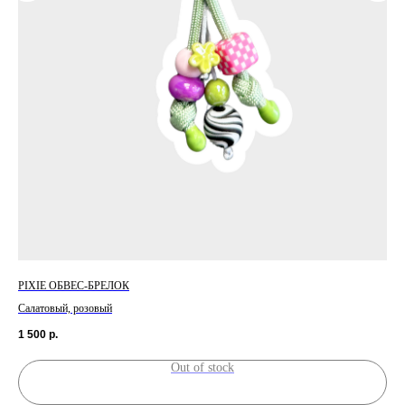
PIXIE ОБВЕС-БРЕЛОК
ШН
Салатовый, розовый
Дли
1 500
р.
3 9
Out of stock