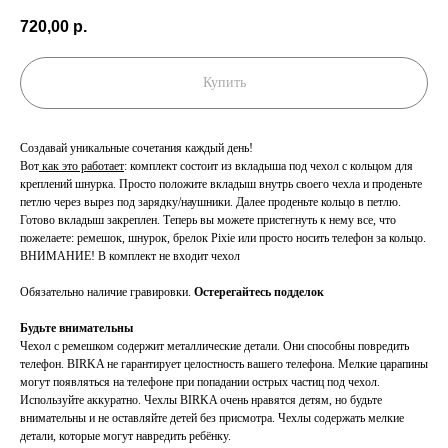
720,00
р.
Купить
Создавай уникальные сочетания каждый день!
Вот
как это работает
: комплект состоит из вкладыша под чехол с кольцом для
креплений шнурка. Просто положите вкладыш внутрь своего чехла и проденьте
петлю через вырез под зарядку/наушники. Далее проденьте кольцо в петлю.
Готово вкладыш закреплен. Теперь вы можете пристегнуть к нему все, что
пожелаете: ремешок, шнурок, брелок Pixie или просто носить телефон за кольцо.
ВНИМАНИЕ! В комплект не входит чехол
Обязательно наличие гравировки.
Остерегайтесь подделок
Будьте внимательны
Чехол с ремешком содержит металлические детали. Они способны повредить
телефон. BIRKA не гарантирует целостность вашего телефона. Мелкие царапины
могут появляться на телефоне при попадании острых частиц под чехол.
Используйте аккуратно. Чехлы BIRKA очень нравятся детям, но будьте
внимательны и не оставляйте детей без присмотра. Чехлы содержать мелкие
детали, которые могут навредить ребёнку.